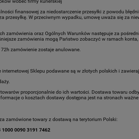
ków wobec firmy kurierskiej
alności finansowej za niedostarczenie przesyłki z powodu błęd
za przesyłkę. W przeciwnym wypadku, umowę uważa się za niewa
nych zamówienia oraz Ogólnych Warunków następuje za pośrednic
ejsze zamówienia mogą Państwo zobaczyć w ramach konta, po 
u 72h zamówienie zostaje anulowane.
 internetowej Sklepu podawane są w złotych polskich i zawiera
daży.
owarów proporcjonalnie do ich wartości. Dostawa towaru odbyw
nformacje o kosztach dostawy dostępna jest na stronach ważne
 za zamówione towary z dostawą na terytorium Polski:
3 1000 0090 3191 7462