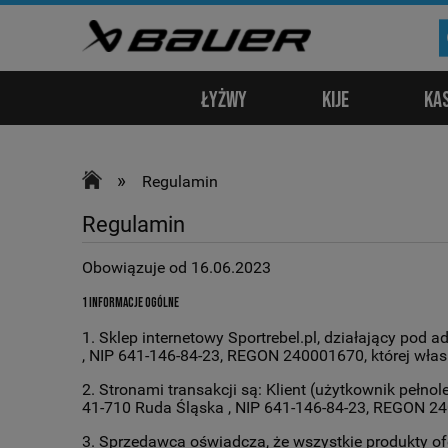
Łyżwy
Kije
Kas
»
Regulamin
Regulamin
Obowiązuje od 16.06.2023
1 Informacje ogólne
1. Sklep internetowy Sportrebel.pl, działający pod 
, NIP 641-146-84-23, REGON 240001670, której własno
2. Stronami transakcji są: Klient (użytkownik pełno
41-710 Ruda Śląska , NIP 641-146-84-23, REGON 2
3. Sprzedawca oświadcza, że wszystkie produkty ofe