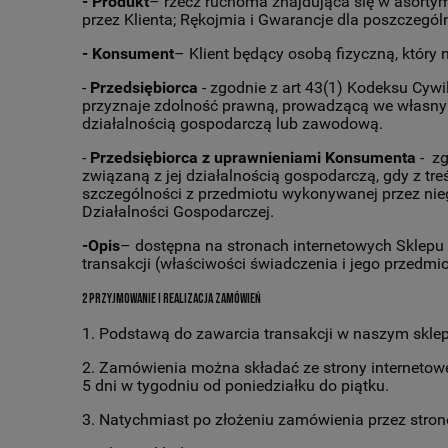
- Produkt
– rzecz ruchoma znajdująca się w asorty
przez Klienta; Rękojmia i Gwarancje dla poszczegó
- Konsument
– Klient będący osobą fizyczną, który
-
Przedsiębiorca
- zgodnie z art 43(1) Kodeksu Cyw
przyznaje zdolność prawną, prowadzącą we własnym
działalnością gospodarczą lub zawodową.
-
Przedsiębiorca z uprawnieniami Konsumenta
- zg
związaną z jej działalnością gospodarczą, gdy z t
szczególności z przedmiotu wykonywanej przez nieg
Działalności Gospodarczej.
-Opis
– dostępna na stronach internetowych Sklep
transakcji (właściwości świadczenia i jego przedmio
2 Przyjmowanie i realizacja zamówień
1. Podstawą do zawarcia transakcji w naszym sklep
2. Zamówienia można składać ze strony internetowej
5 dni w tygodniu od poniedziałku do piątku.
3. Natychmiast po złożeniu zamówienia przez stron