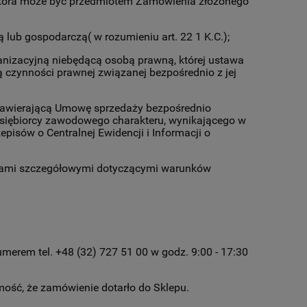
, która może być przedmiotem Zamówienia złożonego
lub gospodarczą( w rozumieniu art. 22 1 K.C.);
ganizacyjną niebędącą osobą prawną, której ustawa
czynności prawnej związanej bezpośrednio z jej
 zawierającą Umowę sprzedaży bezpośrednio
edsiębiorcy zawodowego charakteru, wynikającego w
isów o Centralnej Ewidencji i Informacji o
acjami szczegółowymi dotyczącymi warunków
merem tel. +48 (32) 727 51 00 w godz. 9:00 - 17:30
mość, że zamówienie dotarło do Sklepu.