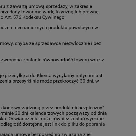
aru z zawartą umową sprzedaży, w zakresie
przedany towar ma wadę fizyczną lub prawną,
do Art. 576 Kodeksu Cywilnego.
uszkodzeń mechanicznych produktu powstałych w
umowy, chyba że sprzedawca niezwłocznie i bez
owi zwrócona zostanie równowartość towaru wraz z
muje przesyłkę a do Klienta wysyłamy natychmiast
enia przesyłki nie może przekroczyć 30 dni, w
szkodę wyrządzoną przez produkt niebezpieczny"
erminie 30 dni kalendarzowych począwszy od dnia
ąska. Oświadczenie może również zostać wysłane
odległość dostępne jest
link do pliku do pobrania
ierającą umowę bezpośrednio związaną z jej