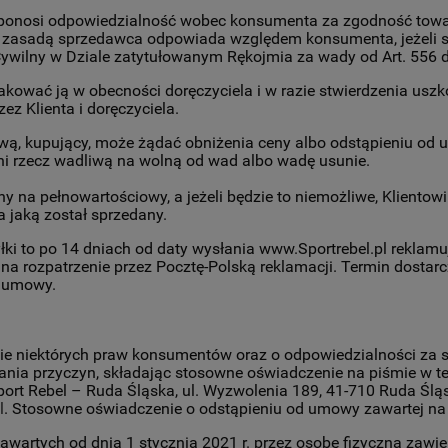
ca ponosi odpowiedzialność wobec konsumenta za zgodność tow
zasadą sprzedawca odpowiada względem konsumenta, jeżeli s
Cywilny w Dziale zatytułowanym Rękojmia za wady od Art. 556 
rozpakować ją w obecności doręczyciela i w razie stwierdzenia 
ez Klienta i doręczyciela.
wą, kupujący, może żądać obniżenia ceny albo odstąpieniu od 
i rzecz wadliwą na wolną od wad albo wadę usunie.
ony na pełnowartościowy, a jeżeli będzie to niemożliwe, Klient
 jaką został sprzedany.
syłki to po 14 dniach od daty wysłania www.Sportrebel.pl rekla
a rozpatrzenie przez Pocztę-Polską reklamacji. Termin dostarcz
d umowy.
nie niektórych praw konsumentów oraz o odpowiedzialności za 
ania przyczyn, składając stosowne oświadczenie na piśmie w t
port Rebel – Ruda Śląska, ul. Wyzwolenia 189, 41-710 Ruda Śl
l
. Stosowne oświadczenie o odstąpieniu od umowy zawartej na 
 zawartych od dnia 1 stycznia 2021 r. przez osobę fizyczną zaw