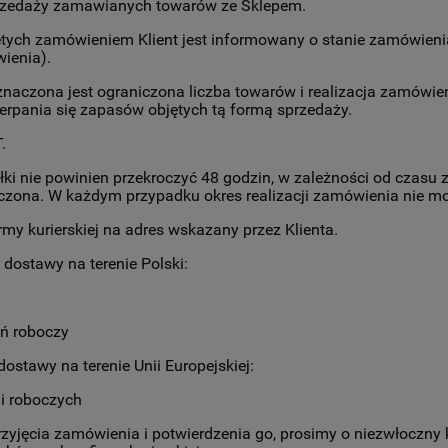
sprzedaży zamawianych towarów ze Sklepem.
tych zamówieniem Klient jest informowany o stanie zamówienia 
ienia).
naczona jest ograniczona liczba towarów i realizacja zamówie
erpania się zapasów objętych tą formą sprzedaży.
.
 nie powinien przekroczyć 48 godzin, w zależności od czasu zł
zona. W każdym przypadku okres realizacji zamówienia nie moż
my kurierskiej na adres wskazany przez Klienta.
dostawy na terenie Polski:
eń roboczy
ostawy na terenie Unii Europejskiej:
i roboczych
przyjęcia zamówienia i potwierdzenia go, prosimy o niezwłoczny