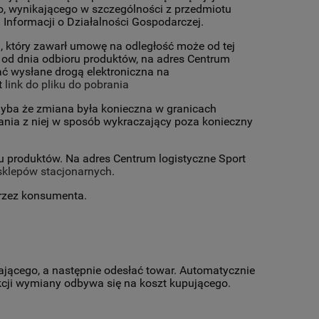
go, wynikającego w szczególności z przedmiotu
 Informacji o Działalności Gospodarczej.
 który zawarł umowę na odległość może od tej
 od dnia odbioru produktów, na adres Centrum
ać wysłane drogą elektroniczna na
t
link do pliku do pobrania
hyba że zmiana była konieczna w granicach
ania z niej w sposób wykraczający poza konieczny
oru produktów. Na adres Centrum logistyczne Sport
sklepów stacjonarnych
.
przez konsumenta.
ającego, a następnie odesłać towar. Automatycznie
cji wymiany odbywa się na koszt kupującego.