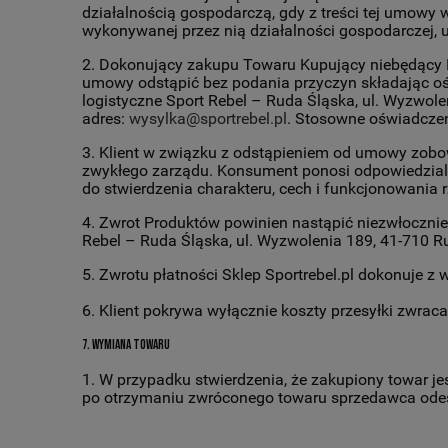
działalnością gospodarczą, gdy z treści tej umowy
wykonywanej przez nią działalności gospodarczej, u
2. Dokonujący zakupu Towaru Kupujący niebędący K
umowy odstąpić bez podania przyczyn składając oś
logistyczne Sport Rebel – Ruda Śląska, ul. Wyzwol
adres:
wysylka@sportrebel.pl
. Stosowne oświadczen
3. Klient w związku z odstąpieniem od umowy zobo
zwykłego zarządu. Konsument ponosi odpowiedzialn
do stwierdzenia charakteru, cech i funkcjonowania r
4. Zwrot Produktów powinien nastąpić niezwłocznie, 
Rebel – Ruda Śląska, ul. Wyzwolenia 189, 41-710 R
5. Zwrotu płatności Sklep Sportrebel.pl dokonuje z
6. Klient pokrywa wyłącznie koszty przesyłki zwrac
7. Wymiana towaru
1. W przypadku stwierdzenia, że zakupiony towar j
po otrzymaniu zwróconego towaru sprzedawca odeśl