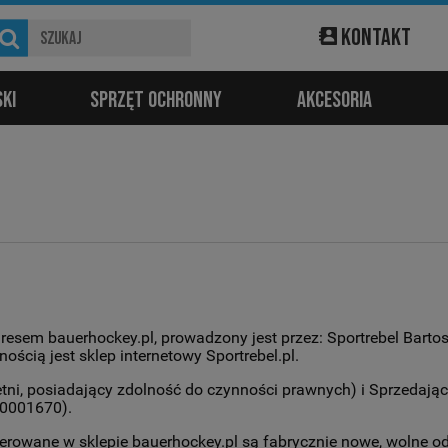
Kontakt
ki
Sprzęt ochronny
Akcesoria
adresem bauerhockey.pl, prowadzony jest przez: Sportrebel Bart
ścią jest sklep internetowy Sportrebel.pl.
letni, posiadający zdolność do czynności prawnych) i Sprzedając
40001670).
rowane w sklepie bauerhockey.pl są fabrycznie nowe, wolne od 