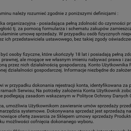
aminu należy rozumieć zgodnie z poniższymi definicjami :
ka organizacyjna - posiadająca pełną zdolność do czynności p
głość tj. za pomocą formularza i schematu zakupów zamieszc
ulaminie umowę sprzedaży. W przypadku osób fizycznych niepełn
ich przedstawiciela ustawowego, bez takiej zgody oświadczeni
ą być osoby fizyczne, które ukończyły 18 lat i posiadają pełną
ci prawnej, ale mogące we własnym imieniu nabywać prawa i z
ną przez nich działalnością gospodarczą. Konto Użytkownika F
ej działalności gospodarczej. Informacje niezbędne do założe
i w przypadku dokonania rejestracji konta, identyfikowana za
ramach Serwisu; Na potrzeby założenia Konta Użytkownik zobo
ne te podlegają zasadom wskazanym w Polityce Ochrony Danych
ca, umożliwia Użytkownikom zawieranie umów sprzedaży przed
narzędzia systemowe. Dokonywana sprzedaż jest sprzedażą na
tanowiące ofertę zawarcia ze Sklepem umowy sprzedaży Produk
raku możliwości cofnięcia dokonanego wyboru.