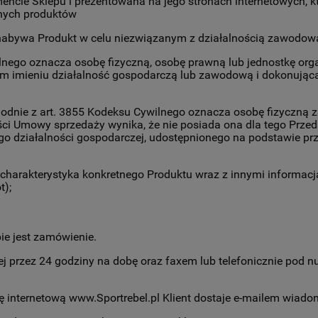
mencie Sklepu i prezentowana na jego stronach internetowych
lnych produktów
 nabywa Produkt w celu niezwiązanym z działalnością zawodową 
ilnego oznacza osobę fizyczną, osobę prawną lub jednostkę or
 imieniu działalność gospodarczą lub zawodową i dokonującą 
odnie z art. 3855 Kodeksu Cywilnego oznacza osobę fizyczną
reści Umowy sprzedaży wynika, że nie posiada ona dla tego Prz
o działalności gospodarczej, udostępnionego na podstawie przep
u charakterystyka konkretnego Produktu wraz z innymi inform
t);
ie jest zamówienie.
 przez 24 godziny na dobę oraz faxem lub telefonicznie pod nu
ę internetową www.Sportrebel.pl Klient dostaje e-mailem wiado