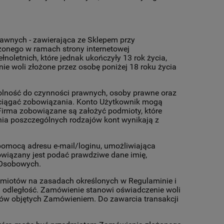
rawnych - zawierająca ze Sklepem przy
zonego w ramach strony internetowej
oletnich, które jednak ukończyły 13 rok życia,
e woli złożone przez osobę poniżej 18 roku życia
 zdolność do czynności prawnych, osoby prawne oraz
aciągać zobowiązania. Konto Użytkownik mogą
irma zobowiązane są założyć podmioty, które
nia poszczególnych rodzajów kont wynikają z
 pomocą adresu e-mail/loginu, umożliwiająca
wiązany jest podać prawdziwe dane imię,
 Osobowych.
miotów na zasadach określonych w Regulaminie i
 odległość. Zamówienie stanowi oświadczenie woli
tów objętych Zamówieniem. Do zawarcia transakcji