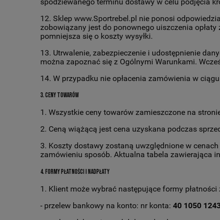
spodziewanego terminu dostawy w celu podjęcia kro
12. Sklep www.Sportrebel.pl nie ponosi odpowiedzi
zobowiązany jest do ponownego uiszczenia opłaty 
pomniejsza się o koszty wysyłki.
13. Utrwalenie, zabezpieczenie i udostępnienie da
można zapoznać się z Ogólnymi Warunkami. Wcześni
14. W przypadku nie opłacenia zamówienia w ciąg
3. Ceny towarów
1. Wszystkie ceny towarów zamieszczone na stronie
2. Ceną wiążącą jest cena uzyskana podczas sprze
3. Koszty dostawy zostaną uwzględnione w cenach t
zamówieniu sposób. Aktualna tabela zawierająca i
4. Formy płatności i nadpłaty
1. Klient może wybrać następujące formy płatności
- przelew bankowy na konto: nr konta:
40 1050 124