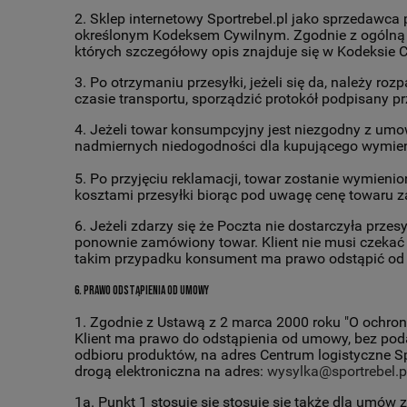
2. Sklep internetowy Sportrebel.pl jako sprzedaw
określonym Kodeksem Cywilnym. Zgodnie z ogólną 
których szczegółowy opis znajduje się w Kodeksie 
3. Po otrzymaniu przesyłki, jeżeli się da, należy 
czasie transportu, sporządzić protokół podpisany prz
4. Jeżeli towar konsumpcyjny jest niezgodny z umo
nadmiernych niedogodności dla kupującego wymien
5. Po przyjęciu reklamacji, towar zostanie wymieni
kosztami przesyłki biorąc pod uwagę cenę towaru za
6. Jeżeli zdarzy się że Poczta nie dostarczyła prze
ponownie zamówiony towar. Klient nie musi czekać n
takim przypadku konsument ma prawo odstąpić o
6. Prawo odstąpienia od umowy
1. Zgodnie z Ustawą z 2 marca 2000 roku "O ochro
Klient ma prawo do odstąpienia od umowy, bez pod
odbioru produktów, na adres Centrum logistyczne S
drogą elektroniczna na adres:
wysylka@sportrebel.p
1a. Punkt 1 stosuje się stosuje się także dla umów