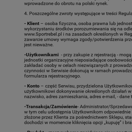
wprowadzone do obrotu na polski rynek.
4. Poszczególne zwroty występujące w treści Regul
- Klient
– osoba fizyczna, osoba prawna lub jednost
wykorzystaniu środków porozumiewania się na odle
www.Sportrebel.pl i na zasadach określonych w Reg
zawarcie umowy wymaga zgody/potwierdzenia przez 
jest nieważne.
-Użytkownikami
- przy zakupie z rejestracją - mog
jednostki organizacyjne nieposiadające osobowoś
zakładać osoby w celach niezwiązanych z prowadzo
czynności w Serwisie dokonują w ramach prowadzon
formularza rejestracyjnego.
- Konto
– część Serwisu, przydzielona Użytkownikow
użytkownikowi dokonywanie określonych działań w 
nazwisko, adres zamieszkania, adres e-mail, - da
-Transakcja/Zamówienie
- Administrator/Sprzedaw
w tym celu udostępnia Użytkownikom odpowiednie 
złożone przez Klienta za pośrednictwem Sklepu, s
dochodzi w momencie kliknięcia opcji „kupuję” i b