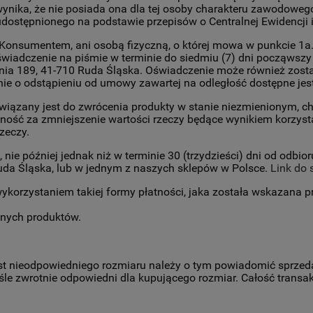
 wynika, że nie posiada ona dla tej osoby charakteru zawodowe
dostępnionego na podstawie przepisów o Centralnej Ewidencji i
onsumentem, ani osobą fizyczną, o której mowa w punkcie 1a.,
wiadczenie na piśmie w terminie do siedmiu (7) dni począwszy
enia 189, 41-710 Ruda Śląska. Oświadczenie może również zost
ie o odstąpieniu od umowy zawartej na odległość dostępne jes
wiązany jest do zwrócenia produkty w stanie niezmienionym, c
ość za zmniejszenie wartości rzeczy będące wynikiem korzyst
zeczy.
nie później jednak niż w terminie 30 (trzydzieści) dni od odbi
uda Śląska, lub w jednym z naszych sklepów w Polsce.
Link do 
 wykorzystaniem takiej formy płatności, jaka została wskazana 
anych produktów.
est nieodpowiedniego rozmiaru należy o tym powiadomić sprzed
e zwrotnie odpowiedni dla kupującego rozmiar. Całość transak