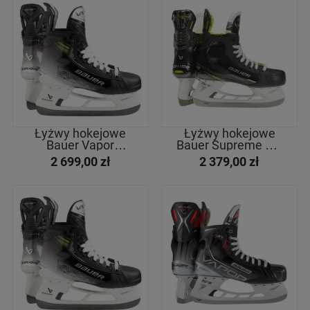
Łyżwy hokejowe
Łyżwy hokejowe
Bauer Vapor
Bauer Supreme M4
Hyperlite2 Int
Sr
2 699,00 zł
2 379,00 zł