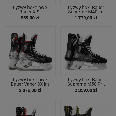
Łyżwy hokejowe
Łyżwy hok. Bauer
Bauer X Sr
Supreme M40 Int
889,00 zł
1 779,00 zł
Łyżwy hokejowe
Łyżwy hok. Bauer
Bauer Vapor 3X Int
Supreme M50 Pro
Int
2 079,00 zł
2 359,00 zł