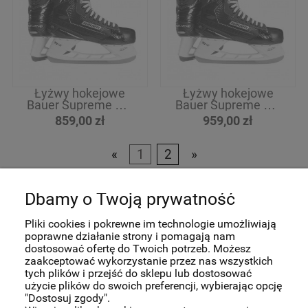
Łyżwy hokejowe
Łyżwy hokejowe
Bauer Supreme M1
Bauer Supreme M1
Int
Sr
859,00 zł
959,00 zł
«
1
2
»
Pomoc
Dbamy o Twoją prywatność
Pliki cookies i pokrewne im technologie umożliwiają
Moje konto
poprawne działanie strony i pomagają nam
dostosować ofertę do Twoich potrzeb. Możesz
zaakceptować wykorzystanie przez nas wszystkich
Płatności i dostawa
tych plików i przejść do sklepu lub dostosować
użycie plików do swoich preferencji, wybierając opcję
"Dostosuj zgody".
Informacje