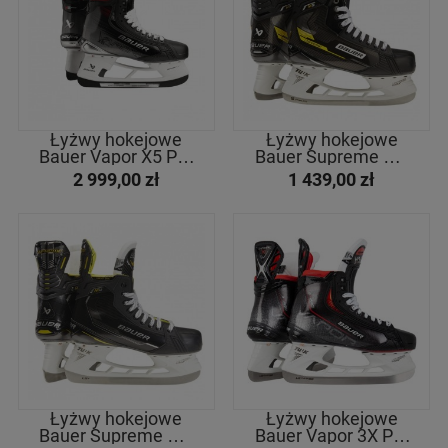
Łyżwy hokejowe
Łyżwy hokejowe
Bauer Vapor X5 Pro
Bauer Supreme M3
Sr
Int
2 999,00 zł
1 439,00 zł
Łyżwy hokejowe
Łyżwy hokejowe
Bauer Supreme M4
Bauer Vapor 3X Pro