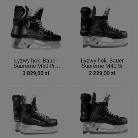
Łyżwy hok. Bauer
Łyżwy hok. Bauer
Supreme M50 Pro
Supreme M40 Sr
Sr
3 029,00 zł
2 229,00 zł