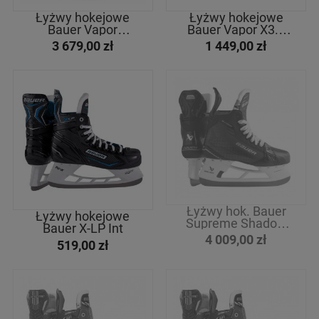
Łyżwy hokejowe
Łyżwy hokejowe
Bauer Vapor
Bauer Vapor X3.7
Hyperlite2 Sr
Int
3 679,00 zł
1 449,00 zł
Łyżwy hok. Bauer
Łyżwy hokejowe
Supreme Shadow
Bauer X-LP Int
Int
4 009,00 zł
519,00 zł