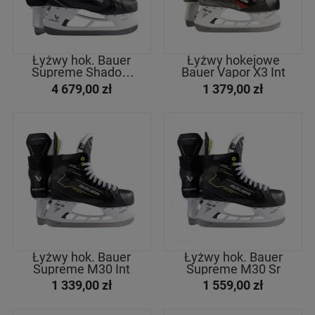
Łyżwy hok. Bauer
Łyżwy hokejowe
Supreme Shadow
Bauer Vapor X3 Int
Sr
4 679,00 zł
1 379,00 zł
Łyżwy hok. Bauer
Łyżwy hok. Bauer
Supreme M30 Int
Supreme M30 Sr
1 339,00 zł
1 559,00 zł