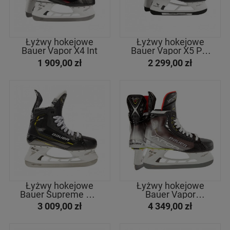
Łyżwy hokejowe
Łyżwy hokejowe
Bauer Vapor X4 Int
Bauer Vapor X5 Pro
Int
1 909,00 zł
2 299,00 zł
Łyżwy hokejowe
Łyżwy hokejowe
Bauer Supreme M5
Bauer Vapor
Pro Int
Hyperlite Int
3 009,00 zł
4 349,00 zł