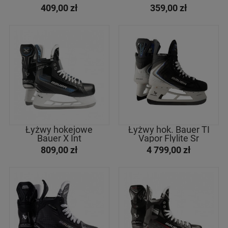
409,00 zł
359,00 zł
08.0
04.0
11.5
12.5
08.5
04.5
12.0
01.0
09.0
05.0
06.0
01.5
09.5
05.5
02.5
02.0
Cena
od
do
Łyżwy hokejowe
Łyżwy hok. Bauer TI
filtruj
Bauer X Int
Vapor Flylite Sr
809,00 zł
4 799,00 zł