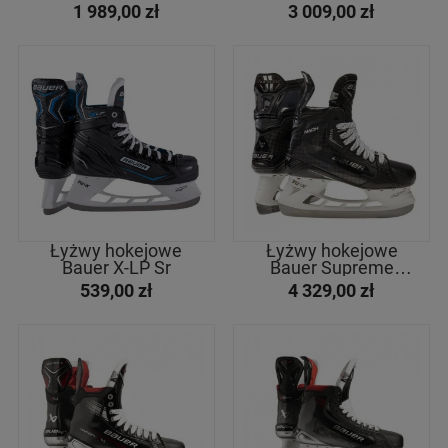
Int
Int
1 989,00 zł
3 009,00 zł
Łyżwy hokejowe
Łyżwy hokejowe
Bauer X-LP Sr
Bauer Supreme
Mach Int
539,00 zł
4 329,00 zł