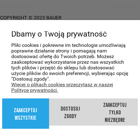
COPYRIGHT © 2023 BAUER
HOCKEY.
WYKONANIE:
BOMBARDIER.PRO
Dbamy o Twoją prywatność
pokaż pełną wersję strony
Pliki cookies i pokrewne im technologie umożliwiają
poprawne działanie strony i pomagają nam
dostosować ofertę do Twoich potrzeb. Możesz
zaakceptować wykorzystanie przez nas wszystkich
tych plików i przejść do sklepu lub dostosować
użycie plików do swoich preferencji, wybierając opcję
"Dostosuj zgody".
Więcej o plikach cookies przeczytasz w naszej
Polityce prywatności.
zaakceptuj
dostosuj
zaakceptuj
tylko
zgody
wszystkie
niezbędne