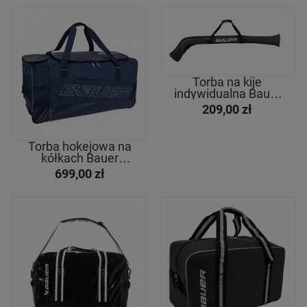
Torba na kije
indywidualna Bauer
'14
209,00 zł
Torba hokejowa na
kółkach Bauer
Premium Sr
699,00 zł