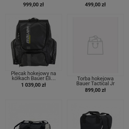
Duffle
999,00 zł
499,00 zł
Plecak hokejowy na
kółkach Bauer Elite
Torba hokejowa
'21 Jr
Bauer Tactical Jr
1 039,00 zł
899,00 zł