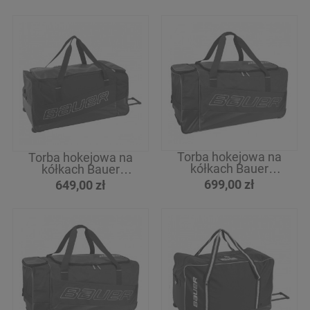
Torba hokejowa na
Torba hokejowa na
kółkach Bauer
kółkach Bauer
Premium Sr
Premium Jr
699,00 zł
649,00 zł