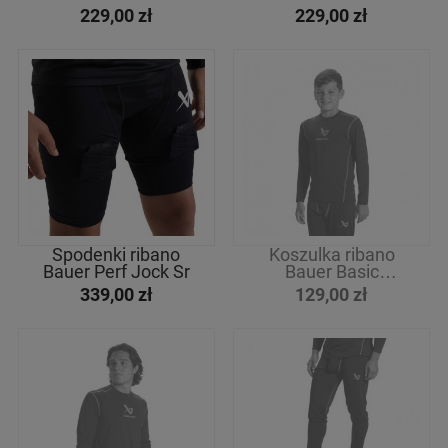
czerwony
Czerwony
czerwono-biał
Bl Sr
Sr
229,00 zł
229,00 zł
czarno-biały
Niebieski
Biało-
miętow
Czarny
rozmiar
XXL
XS
10"
22
L
14"
11"
22
M
15"
8"
S-M
S
15"
9"
S/M
XL
13"
M-L
24
XS
12"
21
24
Spodenki ribano
Koszulka ribano
Bauer Perf Jock Sr
Bauer Basic
Cena
Dziecięca
339,00 zł
129,00 zł
od
do
filtruj