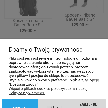
Spodenki ribano
Bauer Basic Sr
Koszulka ribano
129,00 zł
Bauer Basic Sr
129,00 zł
Pomoc
Dbamy o Twoją prywatność
Pliki cookies i pokrewne im technologie umożliwiają
Moje konto
poprawne działanie strony i pomagają nam
dostosować ofertę do Twoich potrzeb. Możesz
zaakceptować wykorzystanie przez nas wszystkich
Płatności i dostawa
tych plików i przejść do sklepu lub dostosować
użycie plików do swoich preferencji, wybierając opcję
"Dostosuj zgody".
Informacje
Więcej o plikach cookies przeczytasz w naszej
Polityce prywatności.
O nas
zaakceptuj
dostosuj