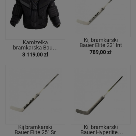
Kij bramkarski
Kamizelka
Bauer Elite 23" Int
bramkarska Bauer
789,00 zł
Supreme Shadow
3 119,00 zł
Sr
Kij bramkarski
Kij bramkarski
Bauer Elite 25" Sr
Bauer Hyperlite2