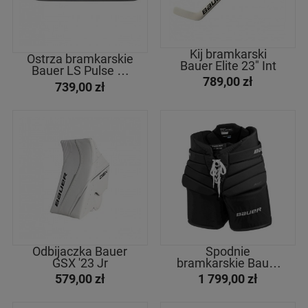
strona
kolor
strona
Regular
Biały
Regular
Kij bramkarski
Odwrotna
Czarny
Ostrza bramkarskie
Bauer Elite 23" Int
Bauer LS Pulse TI
Biało-Niebieski
789,00 zł
Goal Runner
739,00 zł
Biało-Granatowy
Biało-Czerwony
kolor
wygięcie
Srebny
Czerwony
Lewa P31
Srebrno-Czerwony
Biało-Czarny
Prawa P31
Czarny
Granatowy
Szaro-Niebieski
Srebrno-Czarny
Odbijaczka Bauer
Spodnie
Niebieski
GSX '23 Jr
bramkarskie Bauer
Pro '23 Sr
579,00 zł
1 799,00 zł
dopasowanie
FIT1
R