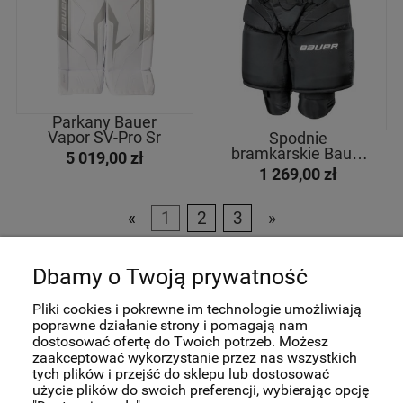
Parkany Bauer
Vapor SV-Pro Sr
Spodnie
bramkarskie Bauer
5 019,00 zł
Elite '23 Sr
1 269,00 zł
«
1
2
3
»
Pomoc
Dbamy o Twoją prywatność
Pliki cookies i pokrewne im technologie umożliwiają
Moje konto
poprawne działanie strony i pomagają nam
dostosować ofertę do Twoich potrzeb. Możesz
zaakceptować wykorzystanie przez nas wszystkich
Płatności i dostawa
tych plików i przejść do sklepu lub dostosować
użycie plików do swoich preferencji, wybierając opcję