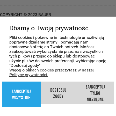
COPYRIGHT © 2023 BAUER
HOCKEY.
WYKONANIE:
BOMBARDIER.PRO
Dbamy o Twoją prywatność
pokaż pełną wersję strony
Pliki cookies i pokrewne im technologie umożliwiają
poprawne działanie strony i pomagają nam
dostosować ofertę do Twoich potrzeb. Możesz
zaakceptować wykorzystanie przez nas wszystkich
tych plików i przejść do sklepu lub dostosować
użycie plików do swoich preferencji, wybierając opcję
"Dostosuj zgody".
Więcej o plikach cookies przeczytasz w naszej
Polityce prywatności.
zaakceptuj
dostosuj
zaakceptuj
tylko
zgody
wszystkie
niezbędne